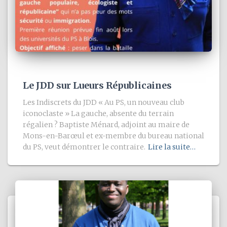
Le JDD sur Lueurs Républicaines
Les Indiscrets du JDD « Au PS, un nouveau club
iconoclaste » La gauche, absente du terrain
régalien ? Baptiste Ménard, adjoint au maire de
Mons-en-Barœul et ex-membre du bureau national
du PS, veut démontrer le contraire.
Lire la suite…