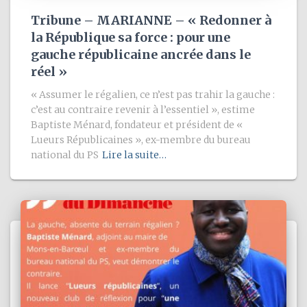
Tribune – MARIANNE – « Redonner à
la République sa force : pour une
gauche républicaine ancrée dans le
réel »
« Assumer le régalien, ce n’est pas trahir la gauche :
c’est au contraire revenir à l’essentiel », estime
Baptiste Ménard, fondateur et président de «
Lueurs Républicaines », ex-membre du bureau
national du PS
Lire la suite…