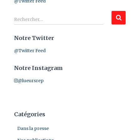
@Twitter Feed
R
Rechercher…
e
c
Notre Twitter
h
e
@Twitter Feed
r
c
h
Notre Instagram
e
r
@lueursrep
:
Catégories
Dans la presse